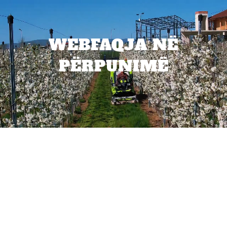
WEBFAQJA NË
PËRPUNIMË