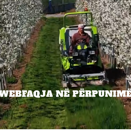
WEBFAQJA NË PËRPUNIM