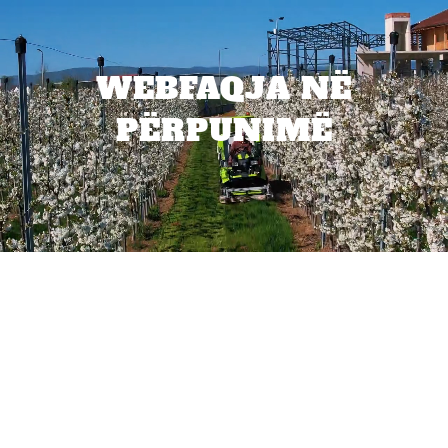
WEBFAQJA NË
PËRPUNIMË