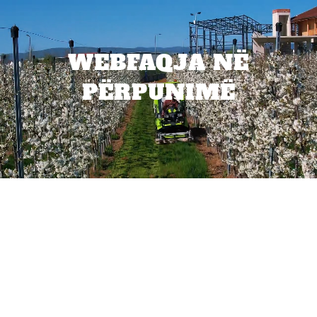
WEBFAQJA NË
PËRPUNIMË