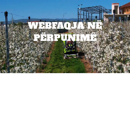
WEBFAQJA NË
PËRPUNIMË