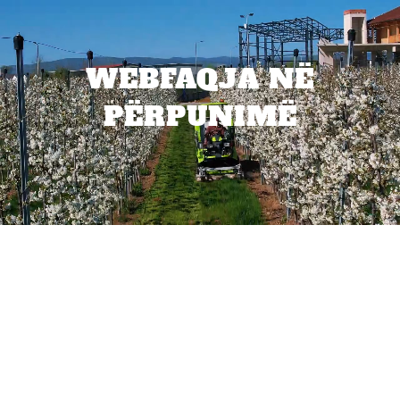
WEBFAQJA NË
PËRPUNIMË