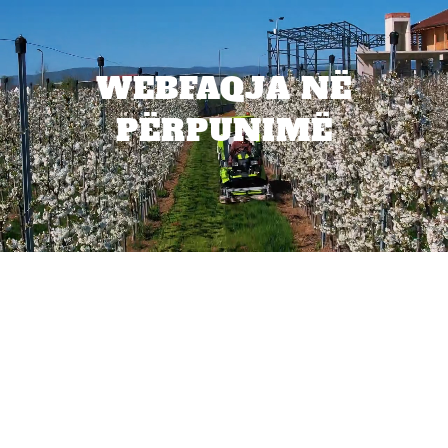
WEBFAQJA NË
PËRPUNIMË