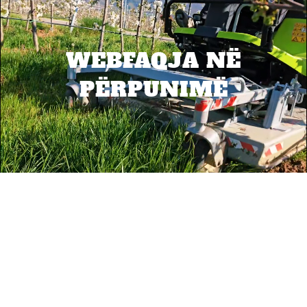
WEBFAQJA NË
PËRPUNIMË