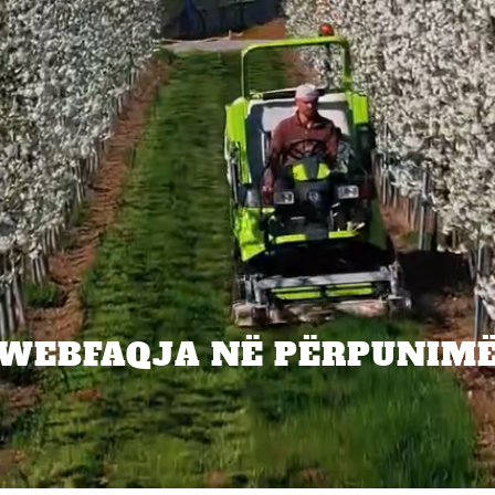
WEBFAQJA NË PËRPUNIM