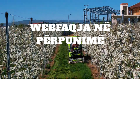
WEBFAQJA NË
PËRPUNIMË