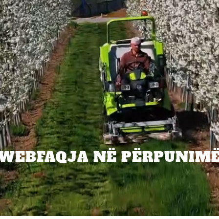
WEBFAQJA NË PËRPUNIM