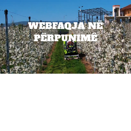
WEBFAQJA NË
PËRPUNIMË