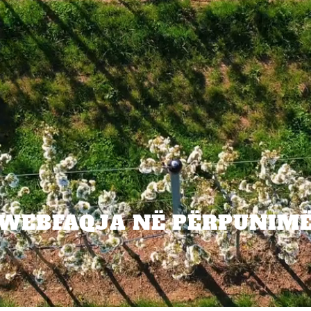
WEBFAQJA NË PËRPUNIM