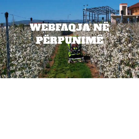
WEBFAQJA NË
PËRPUNIMË