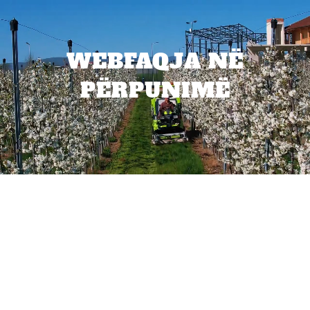
WEBFAQJA NË
PËRPUNIMË