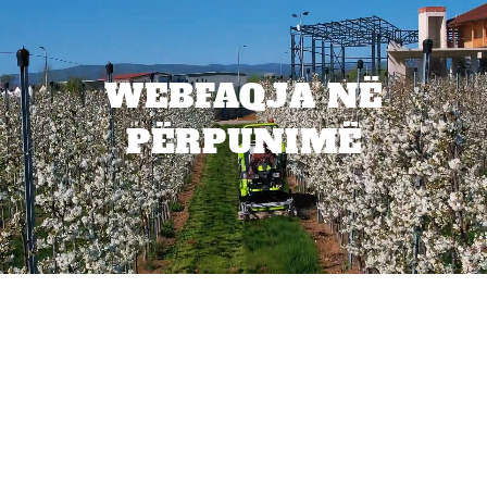
WEBFAQJA NË
PËRPUNIMË