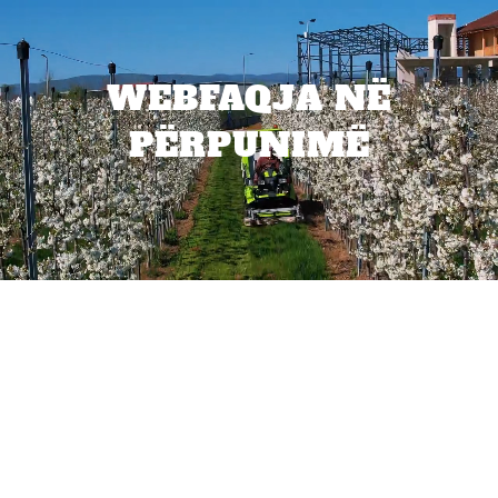
WEBFAQJA NË
PËRPUNIMË