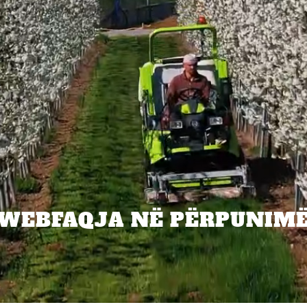
WEBFAQJA NË PËRPUNIM