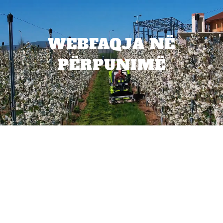
WEBFAQJA NË
PËRPUNIMË