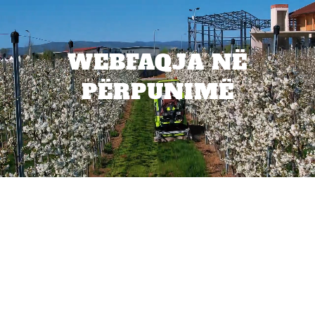
WEBFAQJA NË
PËRPUNIMË