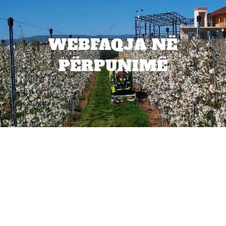
WEBFAQJA NË
PËRPUNIMË