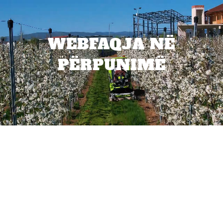
WEBFAQJA NË
PËRPUNIMË