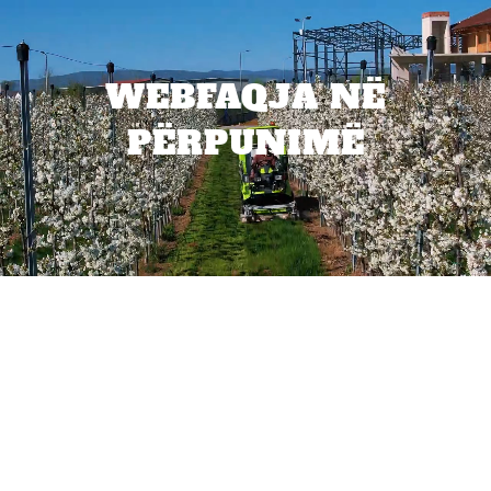
WEBFAQJA NË
PËRPUNIMË