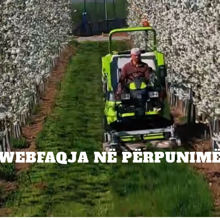
WEBFAQJA NË PËRPUNIM