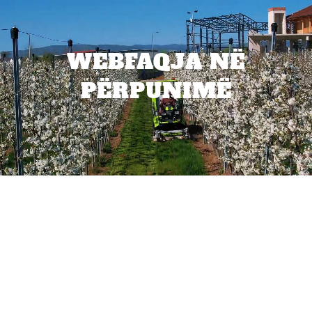
WEBFAQJA NË
PËRPUNIMË