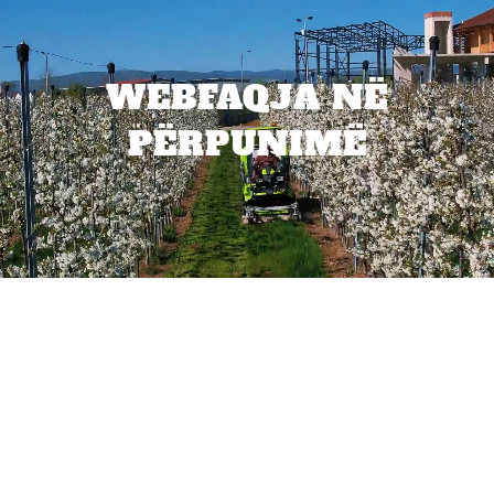
WEBFAQJA NË
PËRPUNIMË