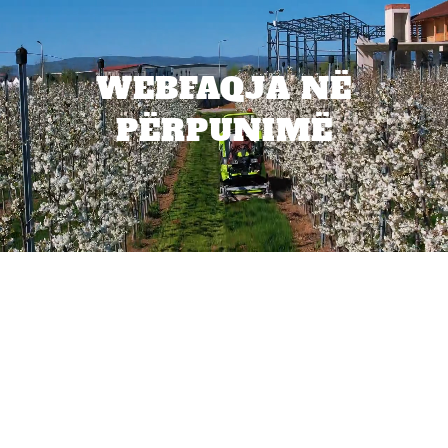
WEBFAQJA NË
PËRPUNIMË