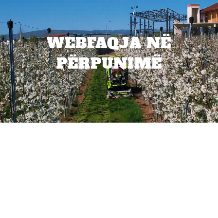
WEBFAQJA NË
PËRPUNIMË