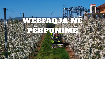
WEBFAQJA NË
PËRPUNIMË