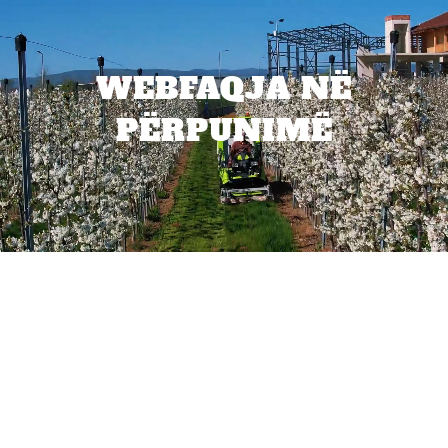
WEBFAQJA NË
PËRPUNIMË