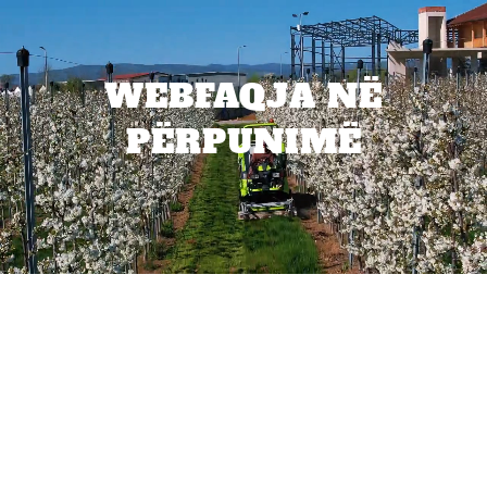
WEBFAQJA NË
PËRPUNIMË