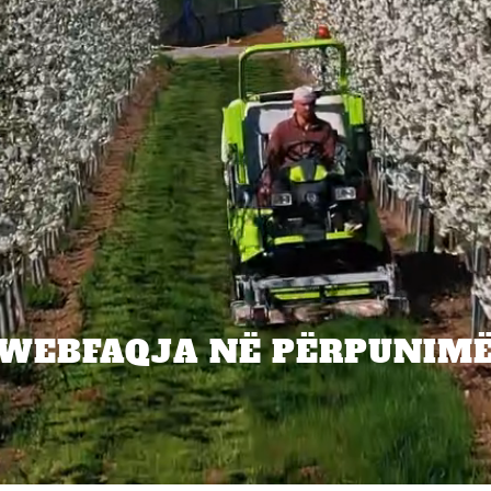
WEBFAQJA NË PËRPUNIM