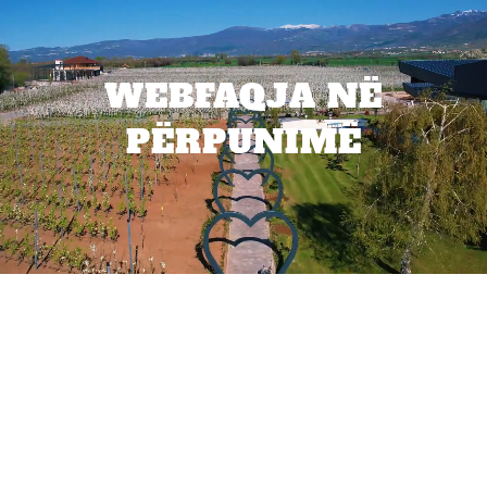
WEBFAQJA NË
PËRPUNIMË