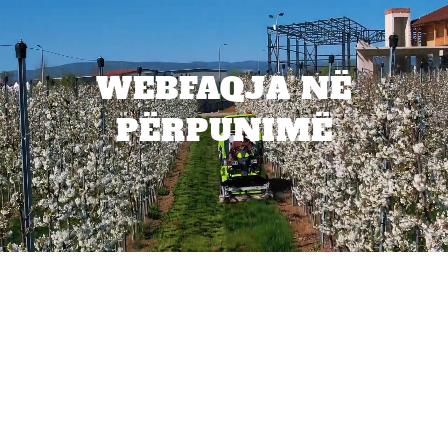
WEBFAQJA NË
PËRPUNIMË