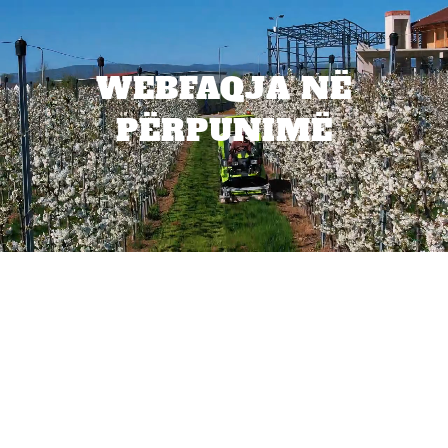
WEBFAQJA NË
PËRPUNIMË