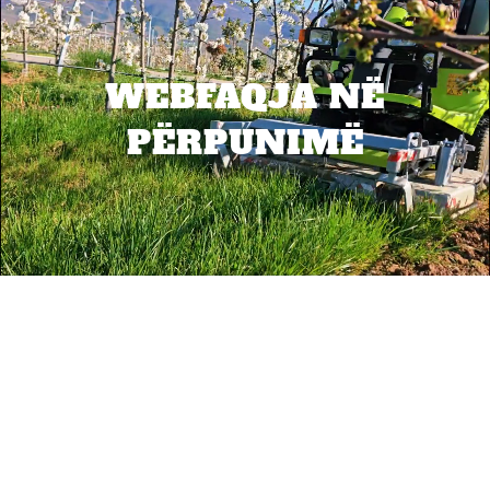
WEBFAQJA NË
PËRPUNIMË