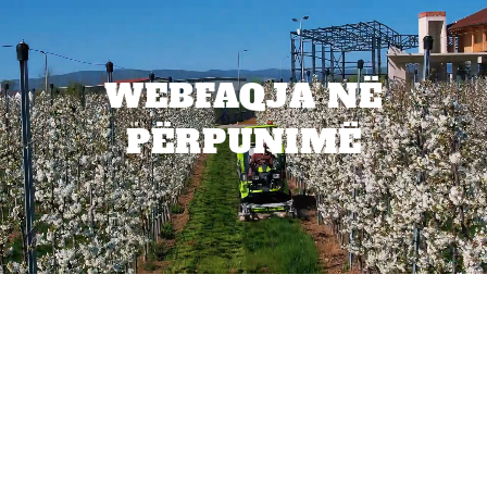
WEBFAQJA NË
PËRPUNIMË