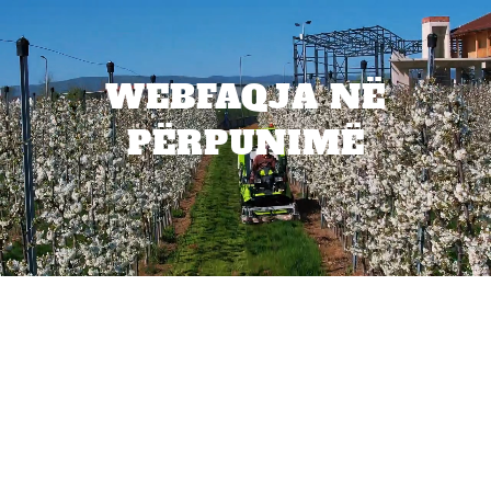
WEBFAQJA NË
PËRPUNIMË