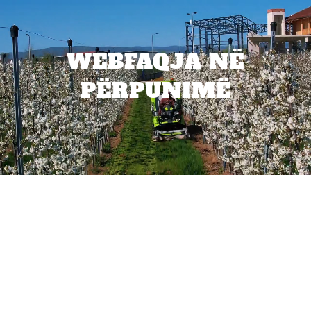
WEBFAQJA NË
PËRPUNIMË