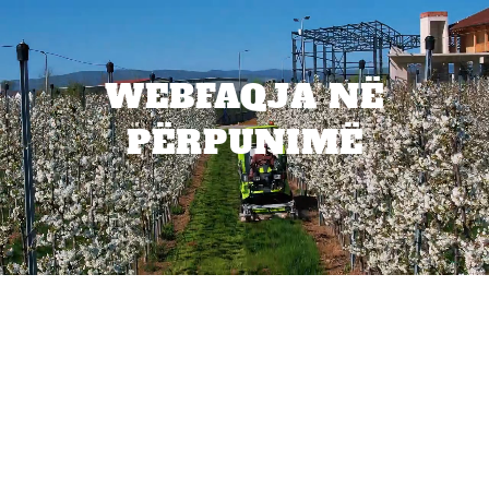
WEBFAQJA NË
PËRPUNIMË