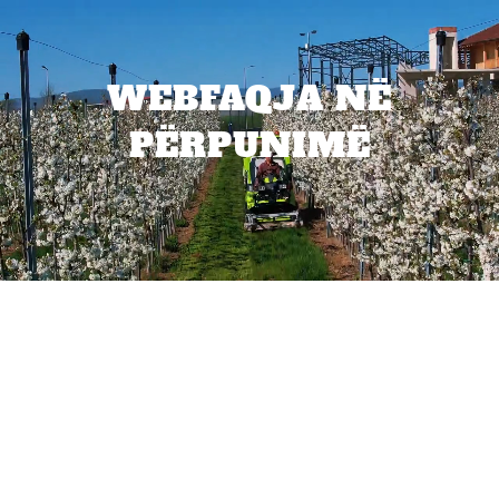
WEBFAQJA NË
PËRPUNIMË