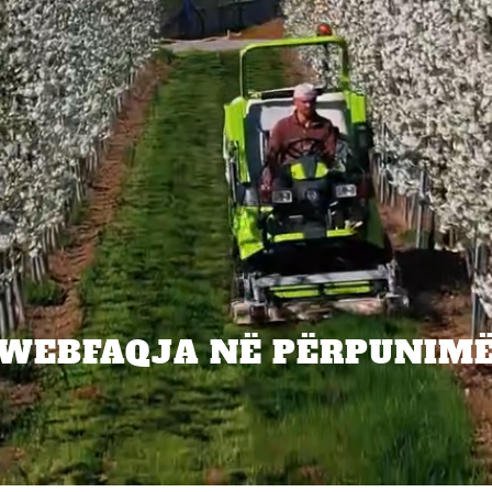
WEBFAQJA NË PËRPUNIM