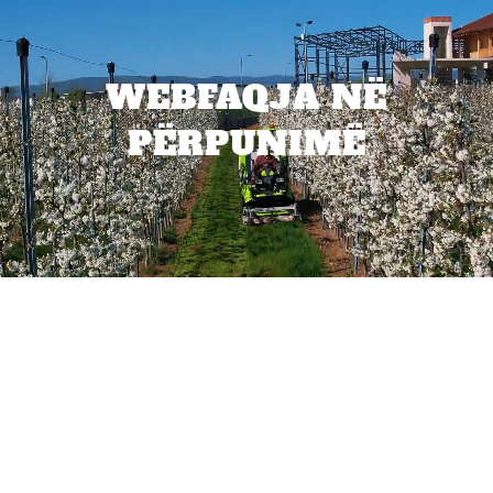
WEBFAQJA NË
PËRPUNIMË