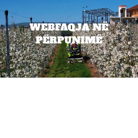
WEBFAQJA NË
PËRPUNIMË