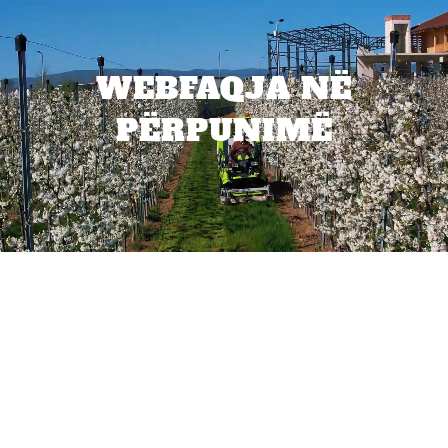
WEBFAQJA NË
PËRPUNIMË