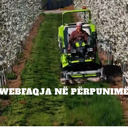
WEBFAQJA NË PËRPUNIM