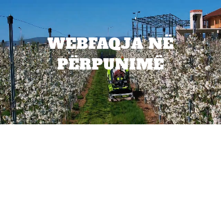
WEBFAQJA NË
PËRPUNIMË