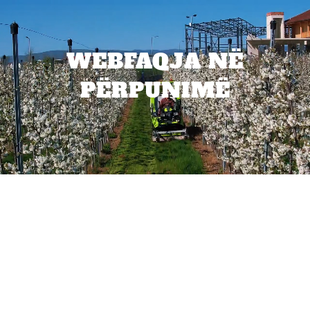
WEBFAQJA NË
PËRPUNIMË