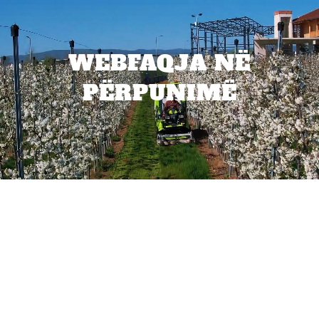
WEBFAQJA NË
PËRPUNIMË