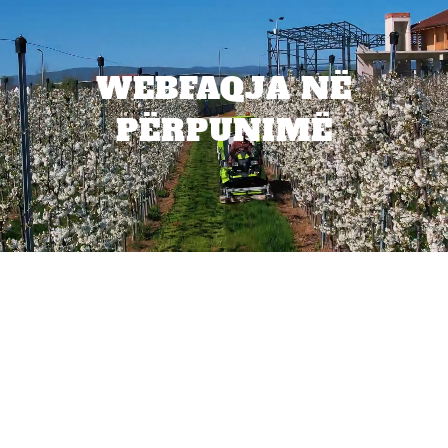
WEBFAQJA NË
PËRPUNIMË